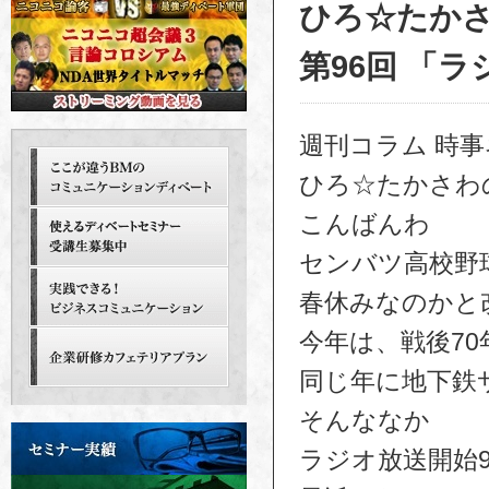
ひろ☆たか
第96回 「ラ
週刊コラム 時
ひろ☆たかさわ
こんばんわ
センバツ高校野
春休みなのかと
今年は、戦後70
同じ年に地下鉄
そんななか
ラジオ放送開始