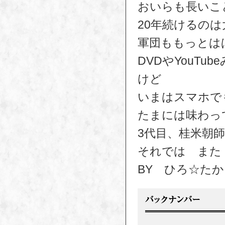
おいらも長いこ
20年続けるの
軍団ももっとは
DVDやYouT
けど
いまはスマホで
たまには味わっ
3代目、桂米朝
それでは また
BY ひろ☆た