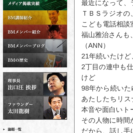
最近になって、
ＴＢＳラジオの
こども電話相談
福山雅治さんも
（ANN）
21年続いたけ
2丁目の連中も
けど
98年から続いた
あたしたちリス
本音や面白いト
その人物に時間
だから、話し手