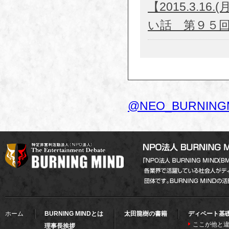
【2015.3.
い話 第９５
@NEO_BURNIN
ホーム
BURNING MINDとは
太田龍樹の書籍
ディベート基
ここが他と違
理事長挨拶