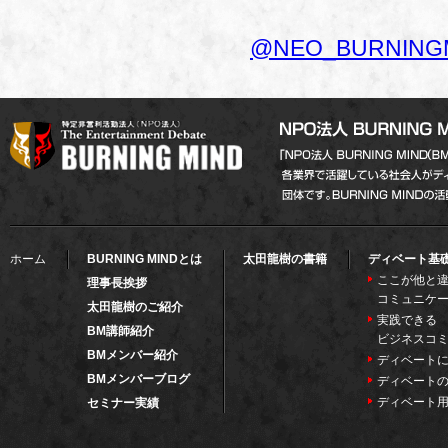
@NEO_BURNIN
ホーム
BURNING MINDとは
太田龍樹の書籍
ディベート基
ここが他と違
理事長挨拶
コミュニケ
太田龍樹のご紹介
実践できる
BM講師紹介
ビジネスコ
BMメンバー紹介
ディベート
BMメンバーブログ
ディベート
ディベート
セミナー実績