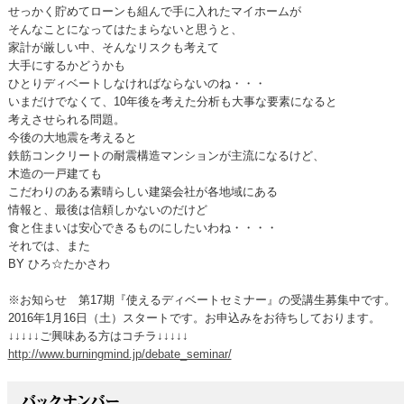
せっかく貯めてローンも組んで手に入れたマイホームが
そんなことになってはたまらないと思うと、
家計が厳しい中、そんなリスクも考えて
大手にするかどうかも
ひとりディベートしなければならないのね・・・
いまだけでなくて、10年後を考えた分析も大事な要素になると
考えさせられる問題。
今後の大地震を考えると
鉄筋コンクリートの耐震構造マンションが主流になるけど、
木造の一戸建ても
こだわりのある素晴らしい建築会社が各地域にある
情報と、最後は信頼しかないのだけど
食と住まいは安心できるものにしたいわね・・・・
それでは、また
BY ひろ☆たかさわ
※お知らせ 第17期『使えるディベートセミナー』の受講生募集中です。
2016年1月16日（土）スタートです。お申込みをお待ちしております。
↓↓↓↓↓ご興味ある方はコチラ↓↓↓↓↓
http://www.burningmind.jp/debate_seminar/