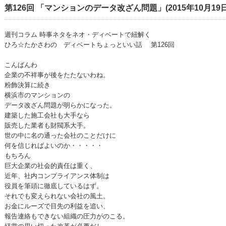
第126回 「マンションのデータ改ざん問題」(2015年10月19
週刊コラム 時事ネタをネオ・ディベートで紐解く
ひろ☆たかさわの ディベートちょっといい話 第126回
こんばんわ
企業の不祥事が後をたたないわね。
粉飾決算に続き
横浜市のマンションの
データ改ざん問題が明らかになった。
建築した施工会社も大手なら
販売した業者も財閥系大手。
世の中に名の通った会社のことだけに
何を信じればよいのか・・・・・
もちろん
巨大企業の社会的責任は重く、
近年、社内コンプライアンス体制は
役員を筆頭に徹底しているはず。
それでも変えられない会社の風土。
お金にルーズで目先の利益を追い、
報告連絡もできない組織の圧力がのこる。