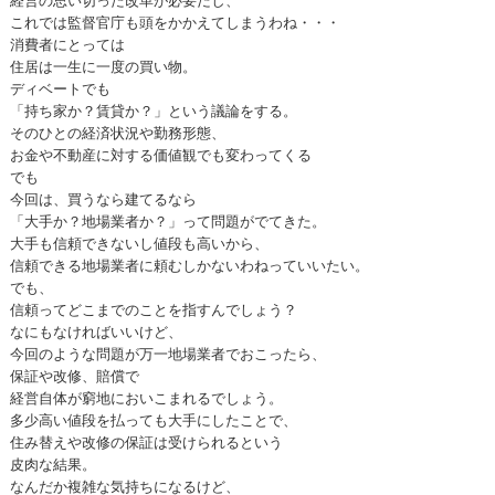
経営の思い切った改革が必要だし、
これでは監督官庁も頭をかかえてしまうわね・・・
消費者にとっては
住居は一生に一度の買い物。
ディベートでも
「持ち家か？賃貸か？」という議論をする。
そのひとの経済状況や勤務形態、
お金や不動産に対する価値観でも変わってくる
でも
今回は、買うなら建てるなら
「大手か？地場業者か？」って問題がでてきた。
大手も信頼できないし値段も高いから、
信頼できる地場業者に頼むしかないわねっていいたい。
でも、
信頼ってどこまでのことを指すんでしょう？
なにもなければいいけど、
今回のような問題が万一地場業者でおこったら、
保証や改修、賠償で
経営自体が窮地においこまれるでしょう。
多少高い値段を払っても大手にしたことで、
住み替えや改修の保証は受けられるという
皮肉な結果。
なんだか複雑な気持ちになるけど、