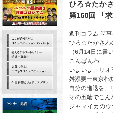
ひろ☆たか
第160回 「
週刊コラム 時
ひろ☆たかさわ
（6月14日に書
こんばんわ
いよいよ、リオ
舛添要一東京都
自分の進退を、
その五輪でこん
ジャマイカのウ