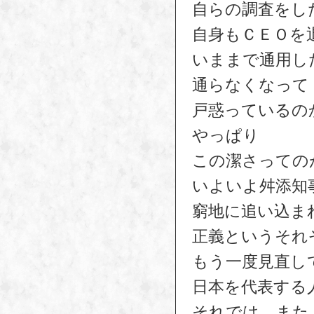
自らの調査をし
自身もＣＥＯを
いままで通用し
通らなくなって
戸惑っているの
やっぱり
この潔さっての
いよいよ舛添知
窮地に追い込ま
正義というそれ
もう一度見直し
日本を代表する
それでは また