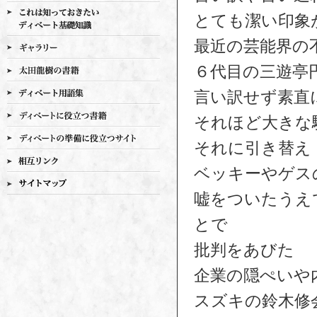
とても潔い印象
最近の芸能界の
６代目の三遊亭
言い訳せず素直
それほど大きな
それに引き替え
ベッキーやゲス
嘘をついたうえ
とで
批判をあびた
企業の隠ぺいや
スズキの鈴木修