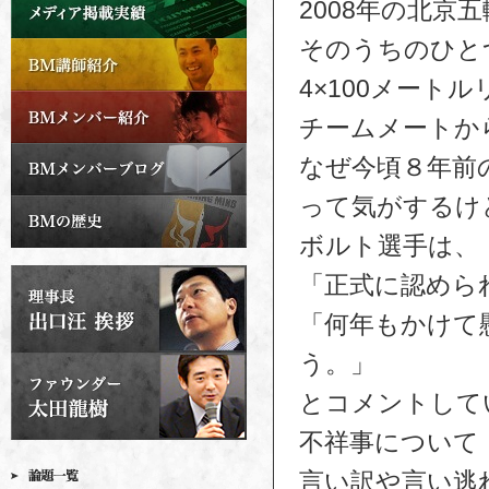
2008年の北
そのうちのひと
4×100メート
チームメートか
なぜ今頃８年前
って気がするけ
ボルト選手は、
「正式に認めら
「何年もかけて
う。」
とコメントして
不祥事について
言い訳や言い逃