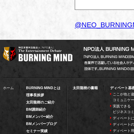
@NEO_BURNIN
ホーム
BURNING MINDとは
太田龍樹の書籍
ディベート基
ここが他と違
理事長挨拶
コミュニケ
太田龍樹のご紹介
実践できる
BM講師紹介
ビジネスコ
BMメンバー紹介
ディベート
BMメンバーブログ
ディベート
ディベート
セミナー実績