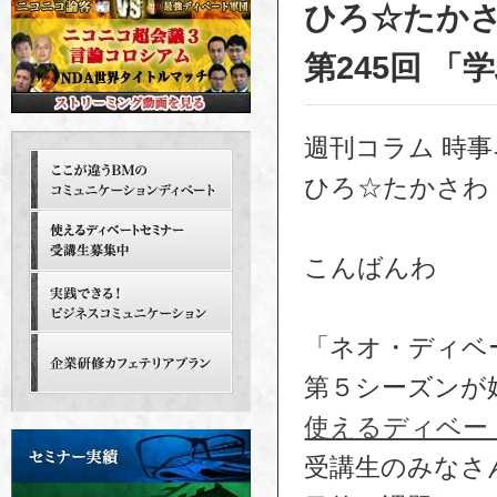
ひろ☆たか
第245回 「
週刊コラム 時
ひろ☆たかさわ
こんばんわ
「ネオ・ディベ
第５シーズンが
使えるディベー
受講生のみなさ