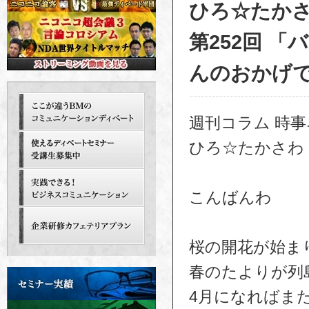
ひろ☆たか
第252回 
んのおかげで
週刊コラム 時
ひろ☆たかさわ
こんばんわ
桜の開花が始ま
春のたよりが列
4月になればま