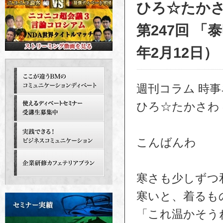
ひろ☆たか
第247回 「
年2月12日）
週刊コラム 時
ひろ☆たかさわ
こんばんわ
寒さも少しずつ
寒いと、着るも
「これ温かそう