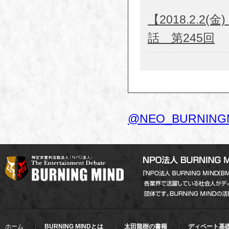
【2018.2.
話 第245回
@NEO_BURNIN
ホーム
BURNING MINDとは
太田龍樹の書籍
ディベート基